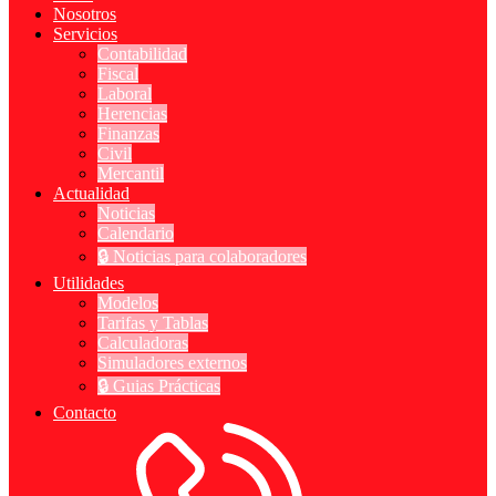
Nosotros
Servicios
Contabilidad
Fiscal
Laboral
Herencias
Finanzas
Civil
Mercantil
Actualidad
Noticias
Calendario
🔒 Noticias para colaboradores
Utilidades
Modelos
Tarifas y Tablas
Calculadoras
Simuladores externos
🔒 Guias Prácticas
Contacto