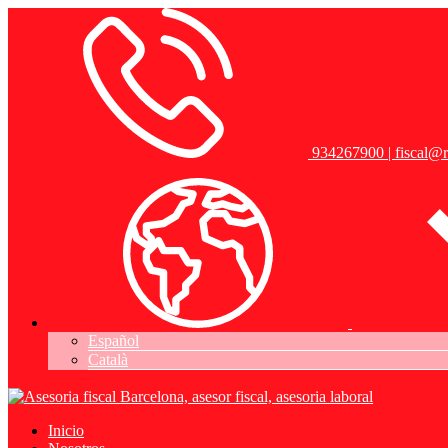
934267900 | fiscal
Español
Català
Inicio