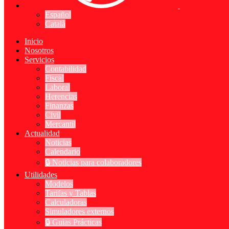
Español
Català
Inicio
Nosotros
Servicios
Contabilidad
Fiscal
Laboral
Herencias
Finanzas
Civil
Mercantil
Actualidad
Noticias
Calendario
🔒 Noticias para colaboradores
Utilidades
Modelos
Tarifas y Tablas
Calculadoras
Simuladores externos
🔒 Guias Prácticas