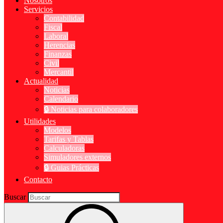
Nosotros
Servicios
Contabilidad
Fiscal
Laboral
Herencias
Finanzas
Civil
Mercantil
Actualidad
Noticias
Calendario
🔒 Noticias para colaboradores
Utilidades
Modelos
Tarifas y Tablas
Calculadoras
Simuladores externos
🔒 Guias Prácticas
Contacto
Buscar