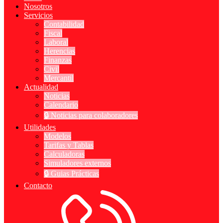
Nosotros
Servicios
Contabilidad
Fiscal
Laboral
Herencias
Finanzas
Civil
Mercantil
Actualidad
Noticias
Calendario
🔒 Noticias para colaboradores
Utilidades
Modelos
Tarifas y Tablas
Calculadoras
Simuladores externos
🔒 Guias Prácticas
Contacto