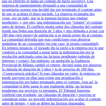
que en Derecho se llama un contrato de tracto sucesivo). Una
empresa de mantenimiento demandó a una comunidad de
propietarios porque esta decidió dar por terminado el contrato antes
de que se acabara el plazo pactado. La empresa reclamaba dos
cosas, por un lado, que se le pagaran facturas que estaban
pendientes; y, por otro, una indemnización por “romper” el contrato
antes de tiempo. El conflicto giraba sobre dos cláusulas del contrato
donde una fijaba una duración de 3 años y otra obligaba a avisar con
180 días (seis meses) de antelación si se quería poner fin al contrato.
La comunidad defendía que esas condiciones eran abusivas
tratándose de un consumidor (en este caso, la propia comunidad).
En primera instancia, el juzgado dio la razón a la empresa por lo que
condenó a la comunidad a pagar tanto la indemnización por la
resolución anticipada como las facturas pendientes (además de
intereses y costas). Sin embargo, en apelación la Audiencia
Provincial de Málaga cambió el criterio, declaró nulas por abusivas
la cláusula de duración de 3 años y la de preaviso de 180 días.
¿Consecuencia práctica? Si esas cláusulas no valen, la empresa no
puede apoyarse en ellas para exigir una penalización o
indemnización por haber terminado antes el contrato. Aun así, la
comunidad sí debe pagar lo que realmente debía, las facturas
pendientes por servicios ya prestados. El Tribunal Supremo
confirmó este resultado, las cláusulas de duración y preaviso se
consideran nulas, no procede indemnización por acabar el contrato
antes de tiempo, y solo se deben las facturas impagadas.