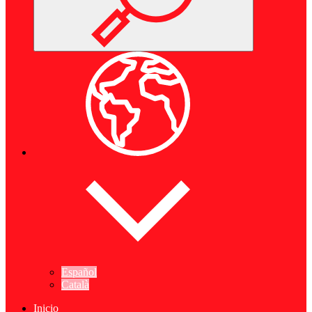
Español
Català
Inicio