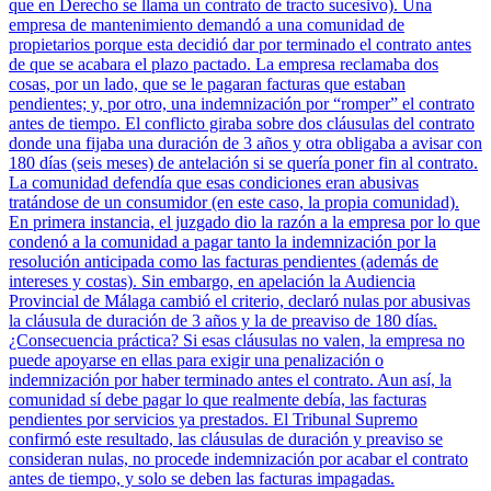
que en Derecho se llama un contrato de tracto sucesivo). Una
empresa de mantenimiento demandó a una comunidad de
propietarios porque esta decidió dar por terminado el contrato antes
de que se acabara el plazo pactado. La empresa reclamaba dos
cosas, por un lado, que se le pagaran facturas que estaban
pendientes; y, por otro, una indemnización por “romper” el contrato
antes de tiempo. El conflicto giraba sobre dos cláusulas del contrato
donde una fijaba una duración de 3 años y otra obligaba a avisar con
180 días (seis meses) de antelación si se quería poner fin al contrato.
La comunidad defendía que esas condiciones eran abusivas
tratándose de un consumidor (en este caso, la propia comunidad).
En primera instancia, el juzgado dio la razón a la empresa por lo que
condenó a la comunidad a pagar tanto la indemnización por la
resolución anticipada como las facturas pendientes (además de
intereses y costas). Sin embargo, en apelación la Audiencia
Provincial de Málaga cambió el criterio, declaró nulas por abusivas
la cláusula de duración de 3 años y la de preaviso de 180 días.
¿Consecuencia práctica? Si esas cláusulas no valen, la empresa no
puede apoyarse en ellas para exigir una penalización o
indemnización por haber terminado antes el contrato. Aun así, la
comunidad sí debe pagar lo que realmente debía, las facturas
pendientes por servicios ya prestados. El Tribunal Supremo
confirmó este resultado, las cláusulas de duración y preaviso se
consideran nulas, no procede indemnización por acabar el contrato
antes de tiempo, y solo se deben las facturas impagadas.