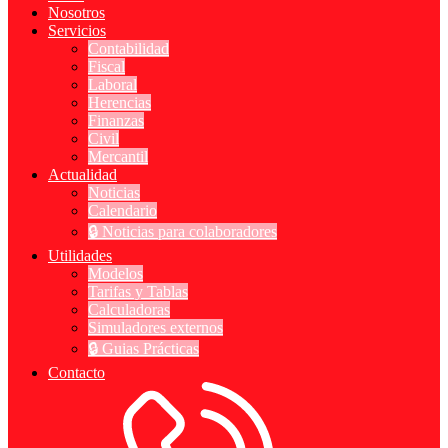
Nosotros
Servicios
Contabilidad
Fiscal
Laboral
Herencias
Finanzas
Civil
Mercantil
Actualidad
Noticias
Calendario
🔒 Noticias para colaboradores
Utilidades
Modelos
Tarifas y Tablas
Calculadoras
Simuladores externos
🔒 Guias Prácticas
Contacto